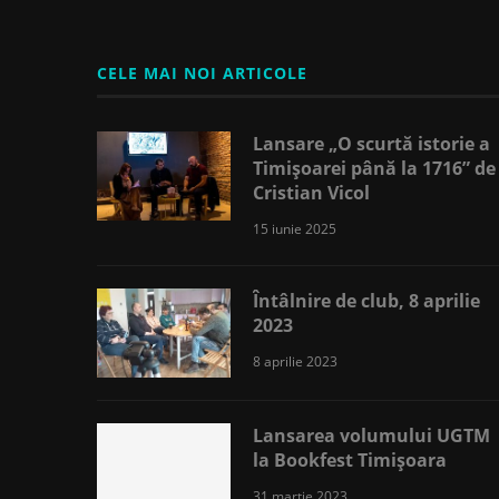
CELE MAI NOI ARTICOLE
Lansare „O scurtă istorie a
Timișoarei până la 1716” de
Cristian Vicol
15 iunie 2025
Întâlnire de club, 8 aprilie
2023
8 aprilie 2023
Lansarea volumului UGTM
la Bookfest Timișoara
31 martie 2023