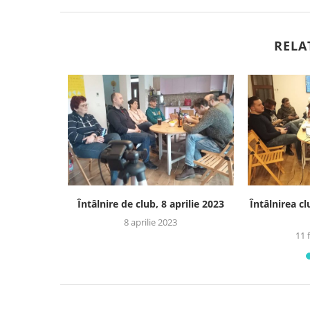
RELA
 Over”
Întâlnire de club, 8 aprilie 2023
Întâlnirea cl
20
8 aprilie 2023
11 