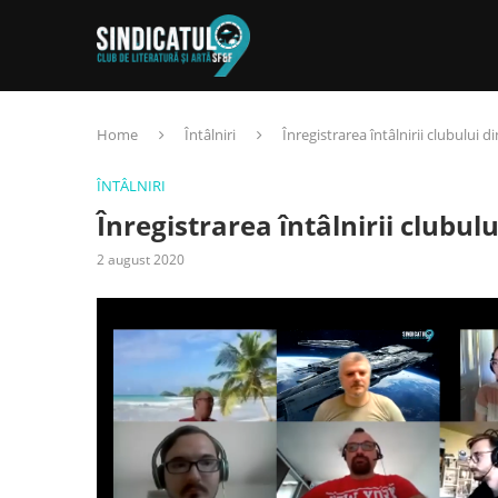
Home
Întâlniri
Înregistrarea întâlnirii clubului di
ÎNTÂLNIRI
Înregistrarea întâlnirii clubulu
2 august 2020