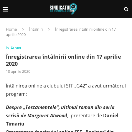
Home
Întâlniri
Înregistrarea întâlnirii online din 17
aprilie 2020
ÎNTÂLNIRI
Înregistrarea întâlnirii online din 17 aprilie
2020
18 aprilie 2020
Întâlnirea online a clubului SFF „G42” a avut următorul
program:
Despre „Testamentele”, ultimul roman din seria
scrisă de Margaret Atwood
, prezentare de
Daniel
Timariu