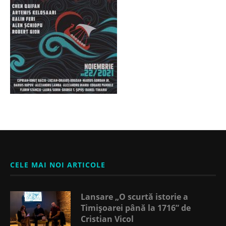
CELE MAI NOI ARTICOLE
Lansare „O scurtă istorie a
Timișoarei până la 1716” de
Cristian Vicol