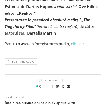
Prezentarea fanzinului online SFF
„Reaktor”din
Estonia
de
Darius Hupov.
Invitat special
:
Ove Hillep,
editor „Reaktor”
Prezentarea în premieră absolută a cărții „The
Singularity Files”
(lucrare în limba engleză)
de către
autorul său,
Bartalis Martin
Pentru a asculta înregistrarea audio,
click aici.
ÎNREGISTRARE AUDIO
0 comment
0
previous post
Întâlnirea publică online din 17 aprilie 2020