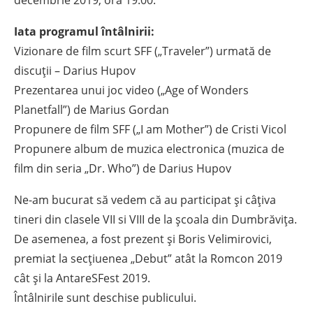
decembrie 2019, ora 19.00.
Iata programul întâlnirii:
Vizionare de film scurt SFF („Traveler”) urmată de
discuții – Darius Hupov
Prezentarea unui joc video („Age of Wonders
Planetfall”) de Marius Gordan
Propunere de film SFF („I am Mother”) de Cristi Vicol
Propunere album de muzica electronica (muzica de
film din seria „Dr. Who”) de Darius Hupov
Ne-am bucurat să vedem că au participat și câțiva
tineri din clasele VII si VIII de la școala din Dumbrăvița.
De asemenea, a fost prezent și Boris Velimirovici,
premiat la secțiuenea „Debut” atât la Romcon 2019
cât și la AntareSFest 2019.
Întâlnirile sunt deschise publicului.