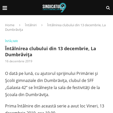
Home
Întâlniri
Întâlnirea clubului din 13 decembrie, La
Dumbrăvița
ÎNTÂLNIRI
Întâlnirea clubului din 13 decembrie, La
Dumbrăvița
16 decembrie 2019
O dată pe lună, cu ajutorul sprijinului Primăriei și
Școlii gimnaziale din Dumbrăvița, clubul de SFF
„Galaxia 42” se întâlnește la sala de festivități de la
Școala din Dumbrăvița.
Prima întâlnire din această serie a avut loc Vineri, 13