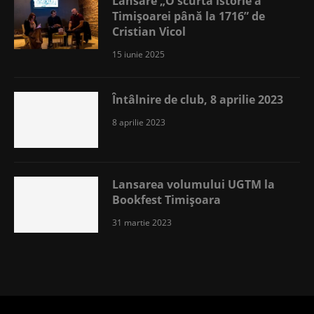
Lansare „O scurtă istorie a
Timișoarei până la 1716” de
Cristian Vicol
15 iunie 2025
Întâlnire de club, 8 aprilie 2023
8 aprilie 2023
Lansarea volumului UGTM la
Bookfest Timișoara
31 martie 2023