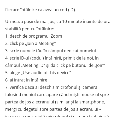
Fiecare întâlnire ca avea un cod (ID).
Urmează pașii de mai jos, cu 10 minute înainte de ora
stabilită pentru întâlnire:
1. deschide programul Zoom
2. click pe „Join a Meeting”
3. scrie numele tău în câmpul dedicat numelui
4. scrie ID-ul (codul) întâlnirii, primit de la noi, în
câmpul „Meeting ID” și dă click pe butonul de „Join”
5. alege „Use audio of this device”
6. ai intrat în întâlnire
7. verifică dacă ai deschis microfonul și camera,
folosind meniul care apare când miști mouse-ul spre
partea de jos a ecranului (similar și la smartphone,
mergi cu degetul spre partea de jos a ecranului –
icoana ce reprezintă microfonul și camera trebuie să