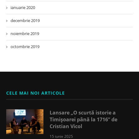
ianuarie 2020
decembrie 2019
noiembrie 2019
octombrie 2019
CELE MAI NOI ARTICOLE
Lansare „O scurtă istorie a
Timișoarei până la 1716” de
Cristian Vicol
15 iunie 2025