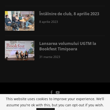
Întâlnire de club, 8 aprilie 2023
8 aprilie 2023
Lansarea volumului UGTM la
Bookfest Timișoara
31 martie 2023
This website uses cookies to improve your experience. We'll
assume you're ok with this, but you can opt-out if you wish.
@2019 - All Right Reserved. Designed and Developed by
3Waves Net