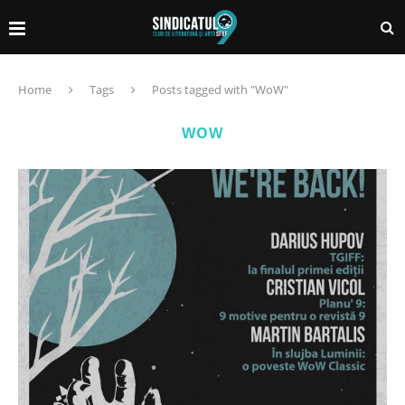
Home
Tags
Posts tagged with "WoW"
WOW